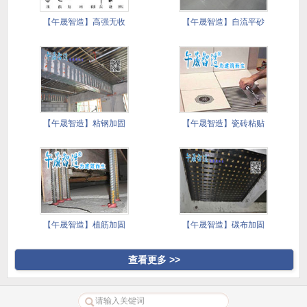
【午晟智造】高强无收
【午晟智造】自流平砂
缩灌浆料
浆施工技
【午晟智造】粘钢加固
【午晟智造】瓷砖粘贴
施工方案
镘刀施工
【午晟智造】植筋加固
【午晟智造】碳布加固
施工方案
施工方案
查看更多 >>