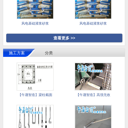
风电基础灌浆砂浆
风电基础灌浆砂浆
查看更多 >>
施工方案
分类
【午晟智造】梁柱截面
【午晟智造】高强无收
加大施工
缩灌浆料