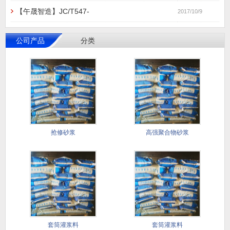
【午晟智造】JC/T547-
2017/10/9
公司产品
分类
抢修砂浆
高强聚合物砂浆
套筒灌浆料
套筒灌浆料