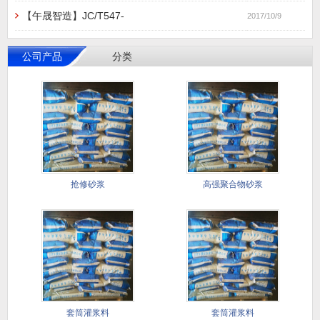
【午晟智造】JC/T547-
2017/10/9
公司产品
分类
抢修砂浆
高强聚合物砂浆
套筒灌浆料
套筒灌浆料