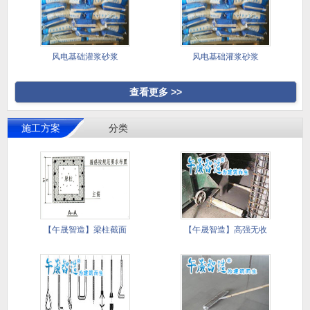
风电基础灌浆砂浆
风电基础灌浆砂浆
查看更多 >>
施工方案
分类
【午晟智造】梁柱截面
【午晟智造】高强无收
加大施工
缩灌浆料