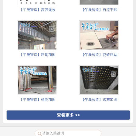
【午晟智造】高强无收
【午晟智造】自流平砂
缩灌浆料
浆施工技
【午晟智造】粘钢加固
【午晟智造】瓷砖粘贴
施工方案
镘刀施工
【午晟智造】植筋加固
【午晟智造】碳布加固
施工方案
施工方案
查看更多 >>