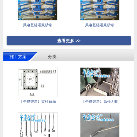
风电基础灌浆砂浆
风电基础灌浆砂浆
查看更多 >>
施工方案
分类
【午晟智造】梁柱截面
【午晟智造】高强无收
加大施工
缩灌浆料