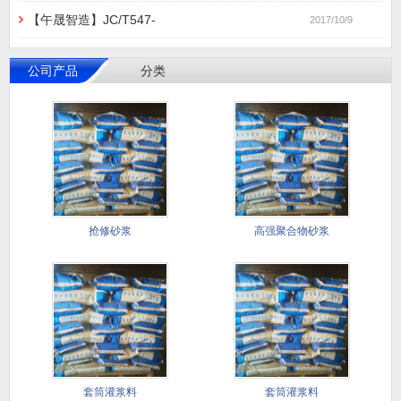
【午晟智造】JC/T547-
2017/10/9
公司产品
分类
抢修砂浆
高强聚合物砂浆
套筒灌浆料
套筒灌浆料