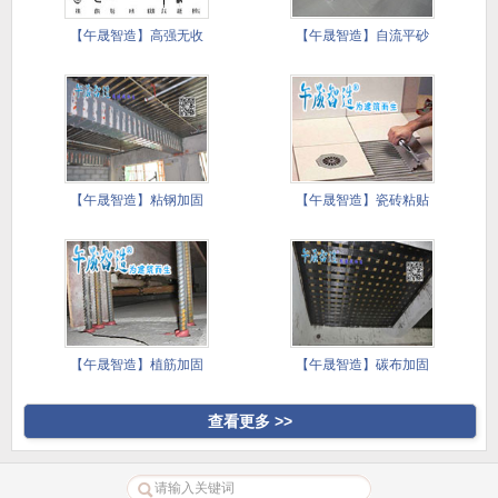
【午晟智造】高强无收
【午晟智造】自流平砂
缩灌浆料
浆施工技
【午晟智造】粘钢加固
【午晟智造】瓷砖粘贴
施工方案
镘刀施工
【午晟智造】植筋加固
【午晟智造】碳布加固
施工方案
施工方案
查看更多 >>